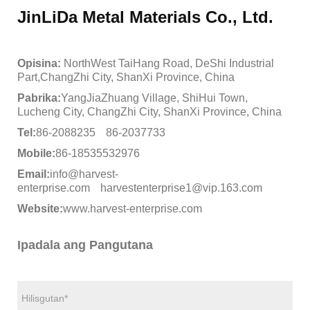
JinLiDa Metal Materials Co., Ltd.
Opisina:
NorthWest TaiHang Road, DeShi Industrial
Part,ChangZhi City, ShanXi Province, China
Pabrika:
YangJiaZhuang Village, ShiHui Town,
Lucheng City, ChangZhi City, ShanXi Province, China
Tel:
86-2088235
86-2037733
Mobile:
86-18535532976
Email:
info@harvest-
enterprise.com
harvestenterprise1@vip.163.com
Website:
www.harvest-enterprise.com
Ipadala ang Pangutana