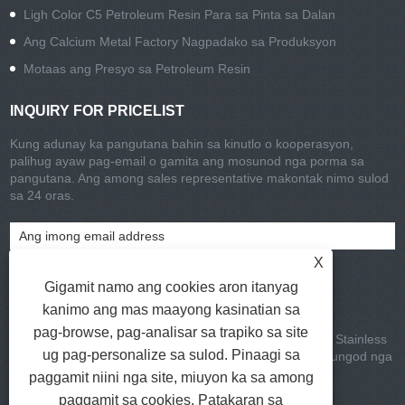
Ligh Color C5 Petroleum Resin Para sa Pinta sa Dalan
Ang Calcium Metal Factory Nagpadako sa Produksyon
Motaas ang Presyo sa Petroleum Resin
INQUIRY FOR PRICELIST
Kung adunay ka pangutana bahin sa kinutlo o kooperasyon,
palihug ayaw pag-email o gamita ang mosunod nga porma sa
pangutana. Ang among sales representative makontak nimo sulod
sa 24 oras.
X
Gigamit namo ang cookies aron itanyag
kanimo ang mas maayong kasinatian sa
pag-browse, pag-analisar sa trapiko sa site
Copyright © 2022 Jinlida Metal Materials Co, Ltd. - Ang Stainless
ug pag-personalize sa sulod. Pinaagi sa
Petroleum Resins, Rosin Ester, Glass Bead -all mga katungod nga
gitagana.
paggamit niini nga site, miuyon ka sa among
Mga link
|
Sitemap
|
RSS
|
XML
|
paggamit sa cookies.
Patakaran sa